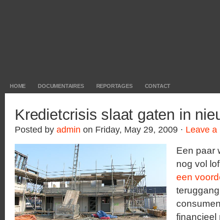
HOME
DOCUMENTAIRES
REPORTAGES
CONTACT
Kredietcrisis slaat gaten in n
Posted by
admin
on Friday, May 29, 2009 ·
Leave a
Een paar 
nog vol lof
een voord
teruggang
consument 
financieel