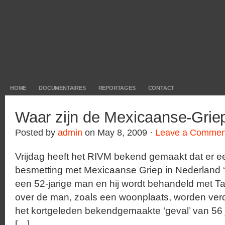
HOME
DOCUMENTAIRES
REPORTAGES
CONTACT
Waar zijn de Mexicaanse-Grie
Posted by
admin
on May 8, 2009 ·
Leave a Commen
Vrijdag heeft het RIVM bekend gemaakt dat er e
besmetting met Mexicaanse Griep in Nederland ‘
een 52-jarige man en hij wordt behandeld met T
over de man, zoals een woonplaats, worden ver
het kortgeleden bekendgemaakte ‘geval’ van 56
[…]