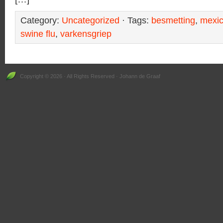
Category:
Uncategorized
· Tags:
besmetting
,
mexic
swine flu
,
varkensgriep
Copyright © 2026 · All Rights Reserved · Johann de Graaf