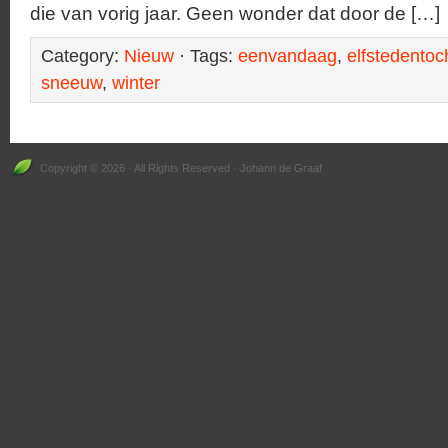
die van vorig jaar. Geen wonder dat door de […]
Category:
Nieuw
· Tags:
eenvandaag
,
elfstedentoc
sneeuw
,
winter
Copyright © 2026 · All Rights Reserved · Johann de Graaf